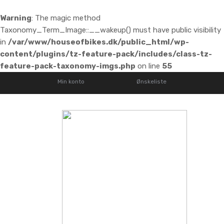
Warning
: The magic method
Taxonomy_Term_Image::__wakeup() must have public visibility
in
/var/www/houseofbikes.dk/public_html/wp-
content/plugins/tz-feature-pack/includes/class-tz-
feature-pack-taxonomy-imgs.php
on line
55
Min konto
Ønskeliste