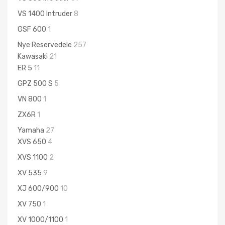
VS 1400 Intruder
8
GSF 600
1
Nye Reservedele
257
Kawasaki
21
ER 5
11
GPZ 500 S
5
VN 800
1
ZX6R
1
Yamaha
27
XVS 650
4
XVS 1100
2
XV 535
9
XJ 600/900
10
XV 750
1
XV 1000/1100
1