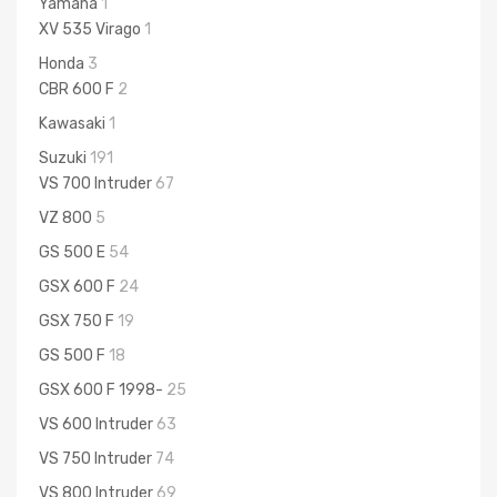
Yamaha
1
XV 535 Virago
1
Honda
3
CBR 600 F
2
Kawasaki
1
Suzuki
191
VS 700 Intruder
67
VZ 800
5
GS 500 E
54
GSX 600 F
24
GSX 750 F
19
GS 500 F
18
GSX 600 F 1998-
25
VS 600 Intruder
63
VS 750 Intruder
74
VS 800 Intruder
69