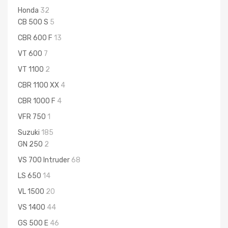
Honda
32
CB 500 S
5
CBR 600 F
13
VT 600
7
VT 1100
2
CBR 1100 XX
4
CBR 1000 F
4
VFR 750
1
Suzuki
185
GN 250
2
VS 700 Intruder
68
LS 650
14
VL 1500
20
VS 1400
44
GS 500 E
46