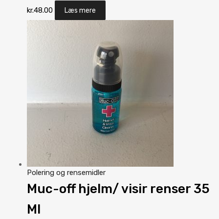
kr.
48.00
Læs mere
Polering og rensemidler
Muc-off hjelm/ visir renser 35
Ml