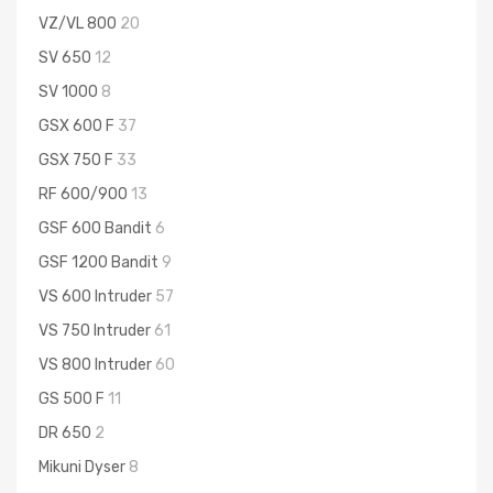
VZ/VL 800
20
SV 650
12
SV 1000
8
GSX 600 F
37
GSX 750 F
33
RF 600/900
13
GSF 600 Bandit
6
GSF 1200 Bandit
9
VS 600 Intruder
57
VS 750 Intruder
61
VS 800 Intruder
60
GS 500 F
11
DR 650
2
Mikuni Dyser
8