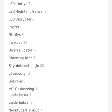
LED blinklys
7
LED Modstand/relæer
3
LED Baglygter
6
Lygter
1
Blinklys
3
Tankpad
14
Diverse udstyr
17
Chrom og bling
7
Styrdele incl spejle
20
Låseudstyr
3
Solbriller
5
MC-Beklædning
18
Læderjakker
1
Læderbukser
3
Necktube/Halsklud
7