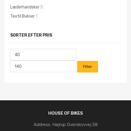
Læderhandsker
5
Textil Bukser
1
SORTER EFTER PRIS
Mindste
Højeste
pris
pris
Filter
HOUSE OF BIKES
Address:
Højrup Overskovvej 58