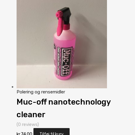
Polering og rensemidler
Muc-off nanotechnology
cleaner
(0 reviews)
kr.
74.00
Tilføj til kurv