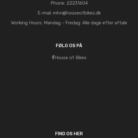
Phone:
22231604
E-mail:
mhn@houseofbikes.dk
Working Hours:
Mandag - Fredag: Alle dage efter aftale
FØLG OS PÅ
House of Bikes
FIND OS HER