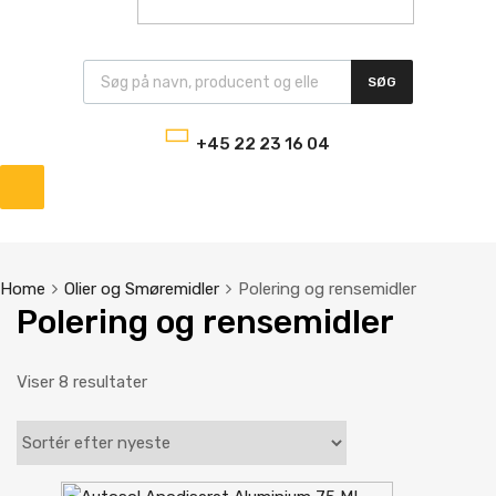
Products search
SØG
+45 22 23 16 04
Skip
to
content
Home
Olier og Smøremidler
Polering og rensemidler
Polering og rensemidler
Sorteret
Viser 8 resultater
efter
seneste