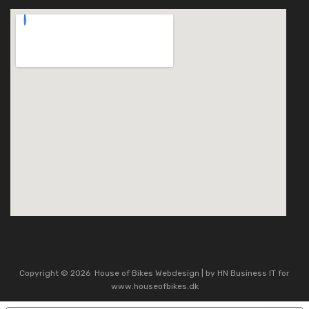
kissanime
website google maps
Copyright ©
2026
House of Bikes
Webdesign
| by HN Business IT
for
www.houseofbikes.dk