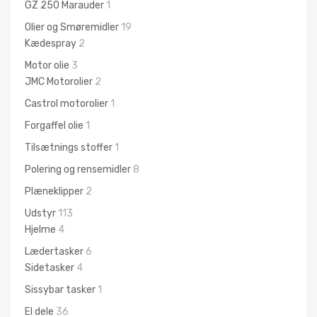
GZ 250 Marauder
1
Olier og Smøremidler
19
Kædespray
2
Motor olie
3
JMC Motorolier
2
Castrol motorolier
1
Forgaffel olie
1
Tilsætnings stoffer
1
Polering og rensemidler
8
Plæneklipper
2
Udstyr
113
Hjelme
4
Lædertasker
6
Sidetasker
4
Sissybar tasker
1
El dele
36