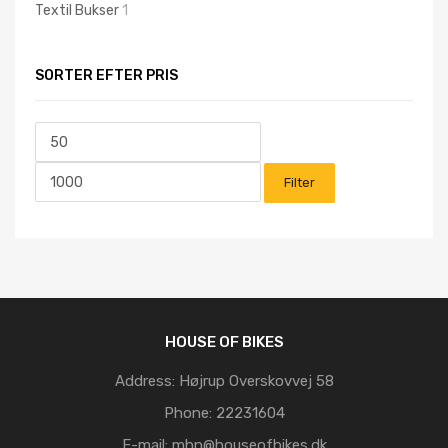
Textil Bukser
1
SORTER EFTER PRIS
Mindste
Højeste
pris
pris
Filter
HOUSE OF BIKES
Address:
Højrup Overskovvej 58
Phone:
22231604
E-mail:
mhn@houseofbikes.dk