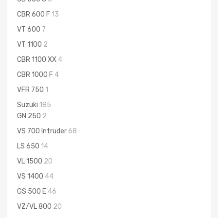
CBR 600 F
13
VT 600
7
VT 1100
2
CBR 1100 XX
4
CBR 1000 F
4
VFR 750
1
Suzuki
185
GN 250
2
VS 700 Intruder
68
LS 650
14
VL 1500
20
VS 1400
44
GS 500 E
46
VZ/VL 800
20