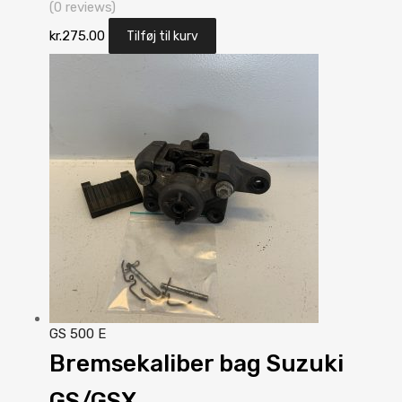
(0 reviews)
kr.
275.00
Tilføj til kurv
GS 500 E
Bremsekaliber bag Suzuki
GS/GSX