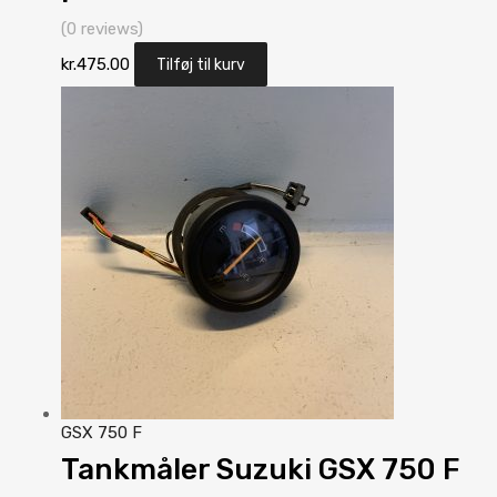
(0 reviews)
kr.
475.00
Tilføj til kurv
GSX 750 F
Tankmåler Suzuki GSX 750 F