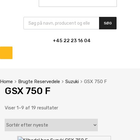
Products search
SØG
+45 22 23 16 04
Skip
to
content
Home
Brugte Reservedele
Suzuki
GSX 750 F
GSX 750 F
Sorteret
Viser 1–9 af 19 resultater
efter
seneste