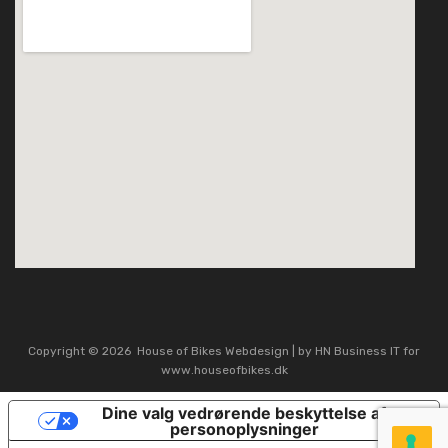
kissanime
website google maps
Copyright ©
2026
House of Bikes
Webdesign
| by HN Business IT
for
www.houseofbikes.dk
Dine valg vedrørende beskyttelse af
personoplysninger