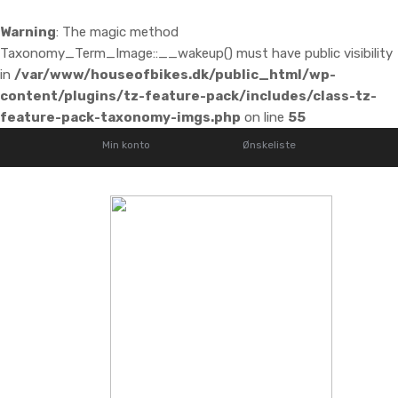
Warning
: The magic method
Taxonomy_Term_Image::__wakeup() must have public visibility
in
/var/www/houseofbikes.dk/public_html/wp-
content/plugins/tz-feature-pack/includes/class-tz-
feature-pack-taxonomy-imgs.php
on line
55
Min konto
Ønskeliste