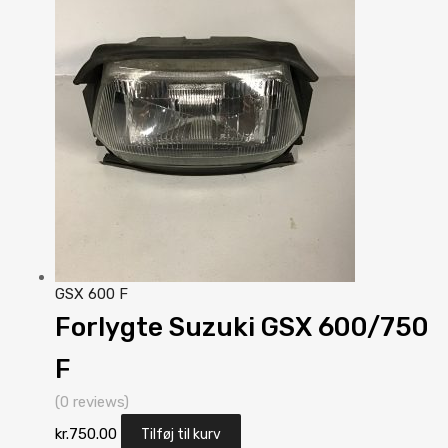
pris
pris
var:
er:
kr.1,250.00.
kr.1,000.00.
GSX 600 F
Forlygte Suzuki GSX 600/750
F
(0 reviews)
kr.
750.00
Tilføj til kurv