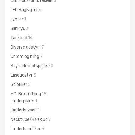
LED Modstand/relæer
3
LED Baglygter
6
Lygter
1
Blinklys
3
Tankpad
14
Diverse udstyr
17
Chrom og bling
7
Styrdele incl spejle
20
Låseudstyr
3
Solbriller
5
MC-Beklædning
18
Læderjakker
1
Læderbukser
3
Necktube/Halsklud
7
Læderhandsker
5