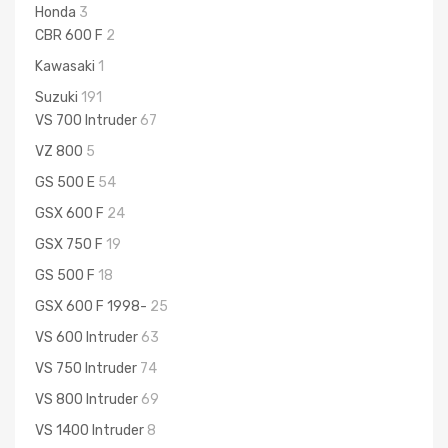
Honda
3
CBR 600 F
2
Kawasaki
1
Suzuki
191
VS 700 Intruder
67
VZ 800
5
GS 500 E
54
GSX 600 F
24
GSX 750 F
19
GS 500 F
18
GSX 600 F 1998-
25
VS 600 Intruder
63
VS 750 Intruder
74
VS 800 Intruder
69
VS 1400 Intruder
8