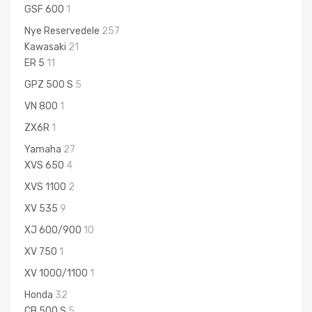
GSF 600
1
Nye Reservedele
257
Kawasaki
21
ER 5
11
GPZ 500 S
5
VN 800
1
ZX6R
1
Yamaha
27
XVS 650
4
XVS 1100
2
XV 535
9
XJ 600/900
10
XV 750
1
XV 1000/1100
1
Honda
32
CB 500 S
5