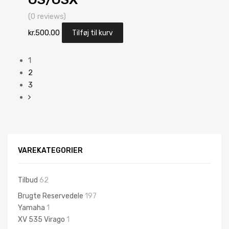
(0 reviews)
kr.
500.00
Tilføj til kurv
1
2
3
VAREKATEGORIER
Tilbud
62
Brugte Reservedele
197
Yamaha
1
XV 535 Virago
1