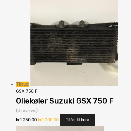
Tilbud!
GSX 750 F
Oliekøler Suzuki GSX 750 F
(0 reviews)
Den
Den
kr.
1,250.00
kr.
1,000.00
Tilføj til kurv
oprindelige
aktuelle