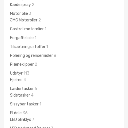
Kædespray
2
Motor olie
3
JMC Motorolier
2
Castrol motorolier
1
Forgaffel olie
1
Tilsætnings stoffer
1
Polering og rensemidler
8
Plæneklipper
2
Udstyr
113
Hjelme
4
Lædertasker
6
Sidetasker
4
Sissybar tasker
1
El dele
36
LED blinklys
7