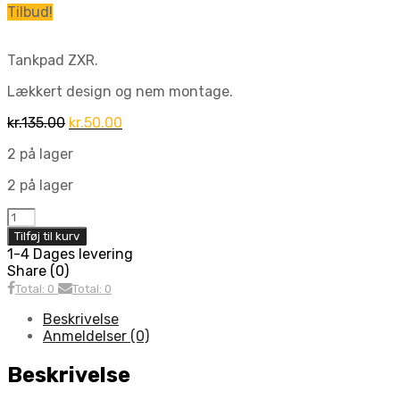
Tilbud!
Tankpad ZXR.
Lækkert design og nem montage.
Den
Den
kr.
135.00
kr.
50.00
oprindelige
aktuelle
2 på lager
pris
pris
var:
er:
2 på lager
kr.135.00.
kr.50.00.
Tank
pad
Tilføj til kurv
ZXR
1-4 Dages levering
antal
Share (0)
Total: 0
Total: 0
Beskrivelse
Anmeldelser (0)
Beskrivelse