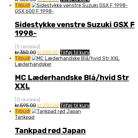
oprindelige
aktuelle
Tilbud!
pris
pris
GSX 600 F 1998-
var:
er:
kr.350.00.
kr.250.00.
Sidestykke venstre Suzuki GSX F
1998-
(0 reviews)
Den
Den
kr.
350.00
kr.
250.00
Tilføj til kurv
oprindelige
aktuelle
Tilbud!
pris
pris
Læderhandsker
var:
er:
kr.350.00.
kr.250.00.
MC Læderhandske Blå/hvid Str
XXL
(0 reviews)
Den
Den
kr.
595.00
kr.
250.00
Tilføj til kurv
oprindelige
aktuelle
Tilbud!
pris
pris
Tankpad
var:
er:
kr.595.00.
kr.250.00.
Tankpad rød Japan