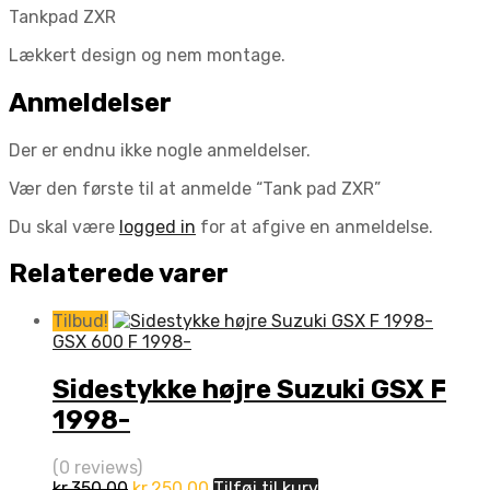
Tankpad ZXR
Lækkert design og nem montage.
Anmeldelser
Der er endnu ikke nogle anmeldelser.
Vær den første til at anmelde “Tank pad ZXR”
Du skal være
logged in
for at afgive en anmeldelse.
Relaterede varer
Tilbud!
GSX 600 F 1998-
Sidestykke højre Suzuki GSX F
1998-
(0 reviews)
Den
Den
kr.
350.00
kr.
250.00
Tilføj til kurv