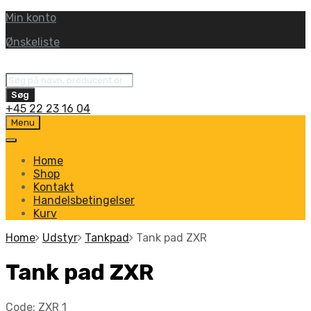
Min konto
Ønskeliste
Products
search
Søg
+45 22 23 16 04
Skip
Menu
to
content
Home
Shop
Kontakt
Handelsbetingelser
Kurv
Home
Udstyr
Tankpad
Tank pad ZXR
Tank pad ZXR
Code:
ZXR 1