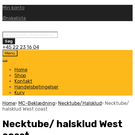
Min konto
Ønskeliste
Products
search
Søg
+45 22 23 16 04
Skip
Menu
to
content
Home
Shop
Kontakt
Handelsbetingelser
Kurv
Home
MC-Beklædning
Necktube/Halsklud
Necktube/
halsklud West coast
Necktube/ halsklud West