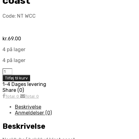
coast
Code:
NT WCC
kr.
69.00
4 på lager
4 på lager
Necktube/
halsklud
Tilføj til kurv
West
1-4 Dages levering
coast
Share (0)
antal
Total: 0
Total: 0
Beskrivelse
Anmeldelser (0)
Beskrivelse