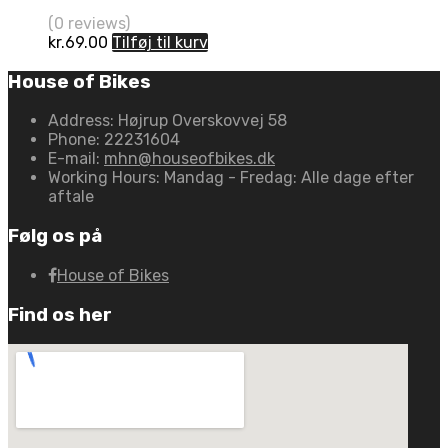
(0 reviews)
kr.
69.00
Tilføj til kurv
House of Bikes
Address:
Højrup Overskovvej 58
Phone:
22231604
E-mail:
mhn@houseofbikes.dk
Working Hours:
Mandag - Fredag: Alle dage efter
aftale
Følg os på
House of Bikes
Find os her